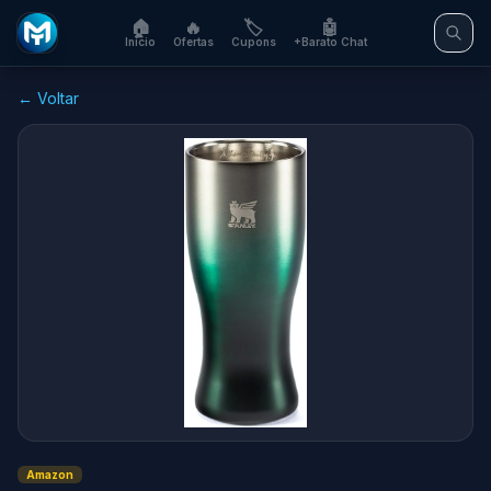
🏠
🔥
🏷️
🤖
Início
Ofertas
Cupons
+Barato Chat
← Voltar
Amazon