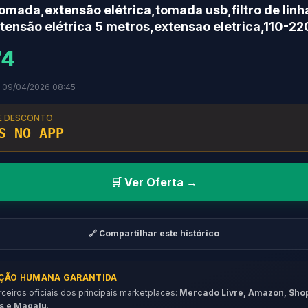
omada,extensão elétrica,tomada usb,filtro de linh
ensão elétrica 5 metros,extensao eletrica,110-22
74
m 09/04/2026 08:45
E DESCONTO
S NO APP
🛒 Ver Oferta →
🔗 Compartilhar este histórico
AÇÃO HUMANA GARANTIDA
eiros oficiais dos principais marketplaces:
Mercado Livre, Amazon, Sho
s e Magalu
.