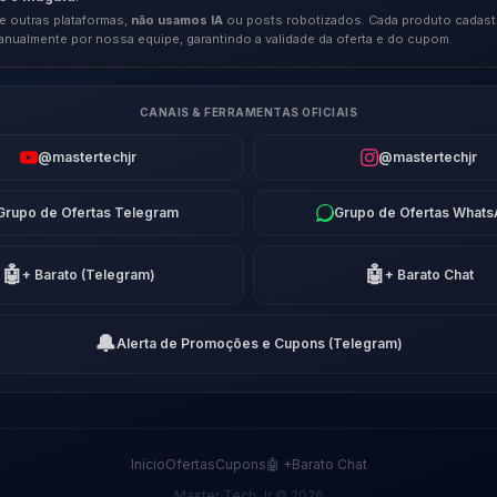
e outras plataformas,
não usamos IA
ou posts robotizados. Cada produto cadast
anualmente por nossa equipe, garantindo a validade da oferta e do cupom.
CANAIS & FERRAMENTAS OFICIAIS
@mastertechjr
@mastertechjr
Grupo de Ofertas Telegram
Grupo de Ofertas What
🤖
🤖
+ Barato (Telegram)
+ Barato Chat
🔔
Alerta de Promoções e Cupons (Telegram)
Início
Ofertas
Cupons
🤖 +Barato Chat
Master Tech Jr © 2026