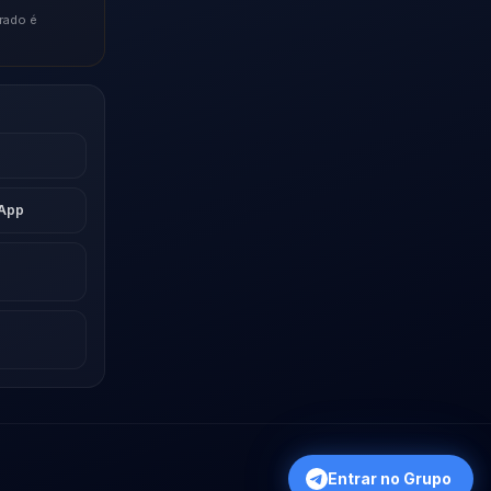
rado é
sApp
Entrar no Grupo