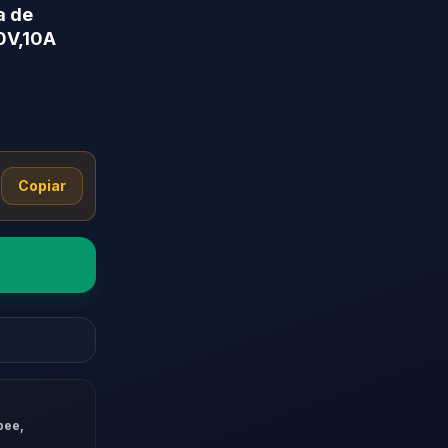
a de
0V,10A
Copiar
pee,