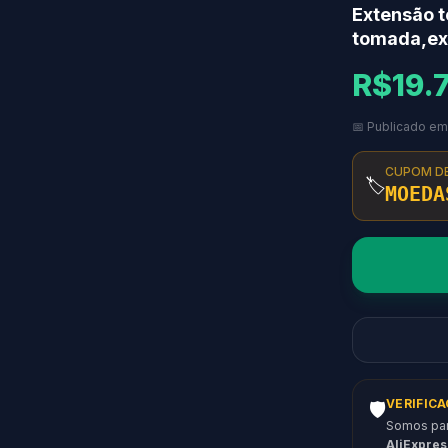
Extensão t
tomada,ext
R$19.
📅 Publicado e
CUPOM D
🏷️
MOEDA
VERIFIC
🛡️
Somos parc
AliExpres