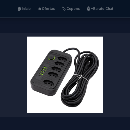
🏠
🔥
🏷️
🤖
Início
Ofertas
Cupons
+Barato Chat