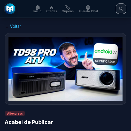
🏠
🔥
🏷️
🤖
Início
Ofertas
Cupons
+Barato Chat
← Voltar
Aliexpress
Acabei de Publicar