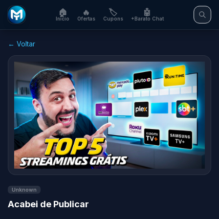
🏠
🔥
🏷️
🤖
Início
Ofertas
Cupons
+Barato Chat
← Voltar
Unknown
Acabei de Publicar