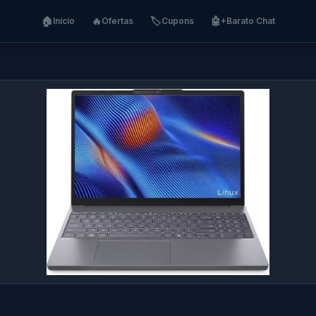
🏠
🔥
🏷️
🤖
Início
Ofertas
Cupons
+Barato Chat