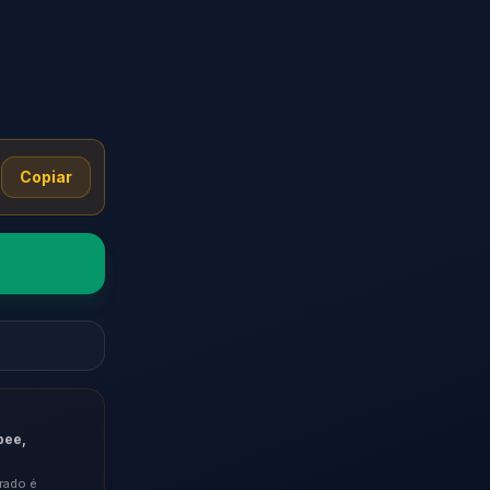
Copiar
pee,
rado é