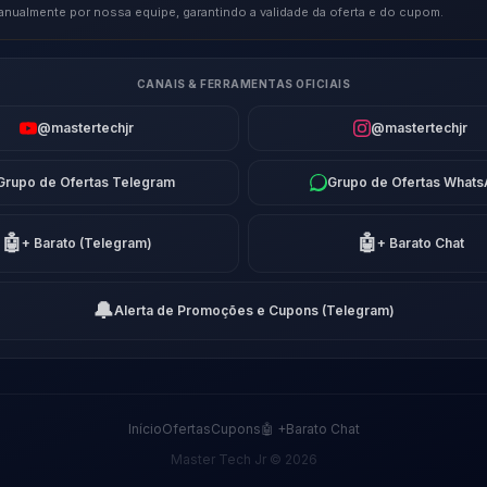
anualmente por nossa equipe, garantindo a validade da oferta e do cupom.
CANAIS & FERRAMENTAS OFICIAIS
@mastertechjr
@mastertechjr
Grupo de Ofertas Telegram
Grupo de Ofertas What
🤖
🤖
+ Barato (Telegram)
+ Barato Chat
🔔
Alerta de Promoções e Cupons (Telegram)
Início
Ofertas
Cupons
🤖 +Barato Chat
Master Tech Jr © 2026