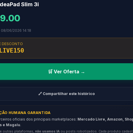
deaPad Slim 3i
9.00
 08/06/2026 14:18
E DESCONTO
LIVE150
🛒 Ver Oferta →
🔗 Compartilhar este histórico
AÇÃO HUMANA GARANTIDA
eiros oficiais dos principais marketplaces:
Mercado Livre, Amazon, Sho
s e Magalu
.
e outras plataformas,
não usamos IA
ou posts robotizados. Cada produto cadast