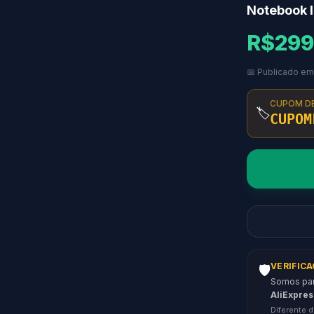
Notebook I
R$299
📅 Publicado em
CUPOM D
🏷️
CUPOM
VERIFIC
🛡️
Somos parc
AliExpres
Diferente d