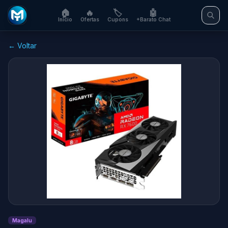
🏠
🔥
🏷️
🤖
Início
Ofertas
Cupons
+Barato Chat
← Voltar
Magalu