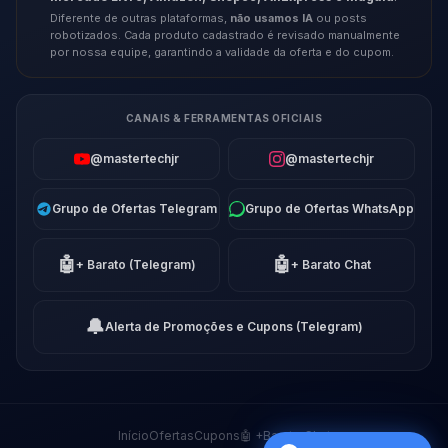
Diferente de outras plataformas,
não usamos IA
ou posts
robotizados. Cada produto cadastrado é revisado manualmente
por nossa equipe, garantindo a validade da oferta e do cupom.
CANAIS & FERRAMENTAS OFICIAIS
@mastertechjr
@mastertechjr
Grupo de Ofertas Telegram
Grupo de Ofertas WhatsApp
🤖
🤖
+ Barato (Telegram)
+ Barato Chat
🔔
Alerta de Promoções e Cupons (Telegram)
Início
Ofertas
Cupons
🤖 +Barato Chat