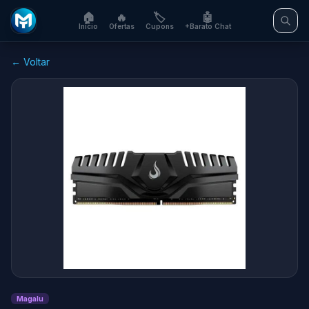
🏠
🔥
🏷️
🤖
Início
Ofertas
Cupons
+Barato Chat
← Voltar
Magalu