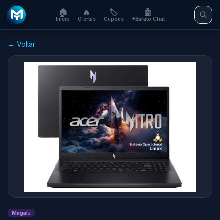
🏠
🔥
🏷️
🤖
Início
Ofertas
Cupons
+Barato Chat
← Voltar
Magalu