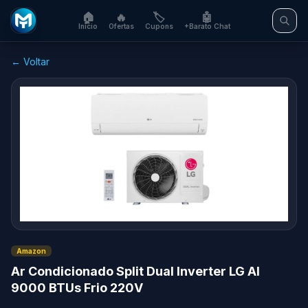
🏠
🔥
🏷️
🤖
Início
Ofertas
Cupons
+Barato Chat
← Voltar
Amazon
Ar Condicionado Split Dual Inverter LG AI
9000 BTUs Frio 220V