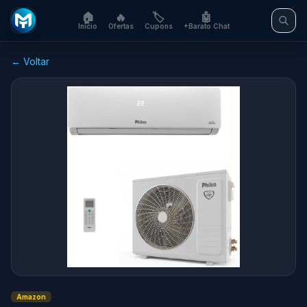
🏠
🔥
🏷️
🤖
Início
Ofertas
Cupons
+Barato Chat
← Voltar
Amazon