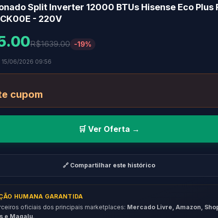
onado Split Inverter 12000 BTUs Hisense Eco Plus 
CK00E - 220V
5.00
R$1639.00
-19%
 15/06/2026 09:56
te cupom
🛒 Ver Oferta →
🔗 Compartilhar este histórico
AÇÃO HUMANA GARANTIDA
eiros oficiais dos principais marketplaces:
Mercado Livre, Amazon, Sho
s e Magalu
.