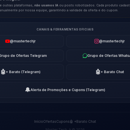
e outras plataformas,
não usamos IA
ou posts robotizados. Cada produto cadast
anualmente por nossa equipe, garantindo a validade da oferta e do cupom.
CANAIS & FERRAMENTAS OFICIAIS
@mastertechjr
@mastertechjr
Grupo de Ofertas Telegram
Grupo de Ofertas What
🤖
🤖
+ Barato (Telegram)
+ Barato Chat
🔔
Alerta de Promoções e Cupons (Telegram)
Início
Ofertas
Cupons
🤖 +Barato Chat
Master Tech Jr © 2026