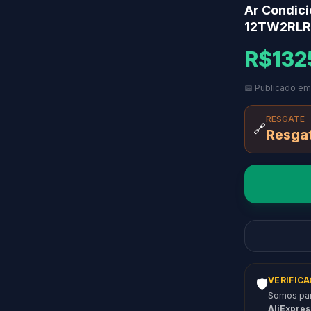
Ar Condici
12TW2RLR
R$132
📅 Publicado em
RESGATE
🔗
Resga
VERIFIC
🛡️
Somos parc
AliExpres