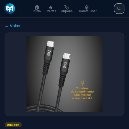
🏠
🔥
🏷️
🤖
Início
Ofertas
Cupons
+Barato Chat
← Voltar
Amazon