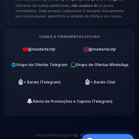
Diferente de outras plataformas,
não usamos IA
ou posts
robotizados. Cada produto cadastrado é revisado manualmente
por nossa equipe, garantindo a validade da oferta e do cupom.
CANAIS & FERRAMENTAS OFICIAIS
@mastertechjr
@mastertechjr
Grupo de Ofertas Telegram
Grupo de Ofertas WhatsApp
🤖
🤖
+ Barato (Telegram)
+ Barato Chat
🔔
Alerta de Promoções e Cupons (Telegram)
Início
Ofertas
Cupons
🤖 +Barato Chat