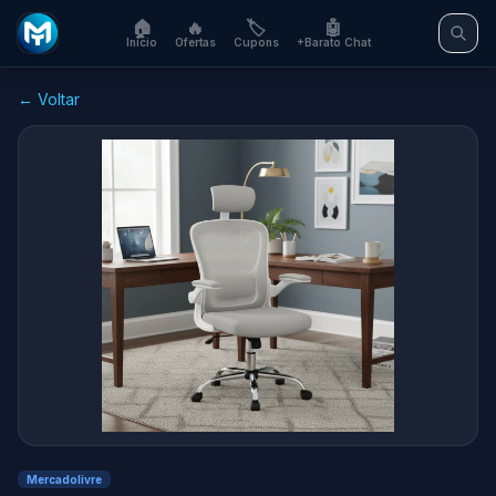
🏠
🔥
🏷️
🤖
Início
Ofertas
Cupons
+Barato Chat
← Voltar
Mercadolivre