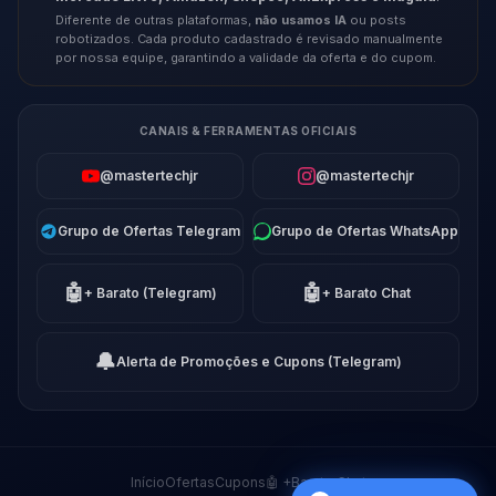
Diferente de outras plataformas,
não usamos IA
ou posts
robotizados. Cada produto cadastrado é revisado manualmente
por nossa equipe, garantindo a validade da oferta e do cupom.
CANAIS & FERRAMENTAS OFICIAIS
@mastertechjr
@mastertechjr
Grupo de Ofertas Telegram
Grupo de Ofertas WhatsApp
🤖
🤖
+ Barato (Telegram)
+ Barato Chat
🔔
Alerta de Promoções e Cupons (Telegram)
Início
Ofertas
Cupons
🤖 +Barato Chat