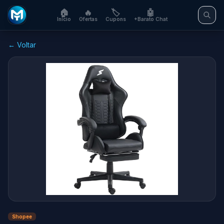
🏠
🔥
🏷️
🤖
Início
Ofertas
Cupons
+Barato Chat
← Voltar
Shopee