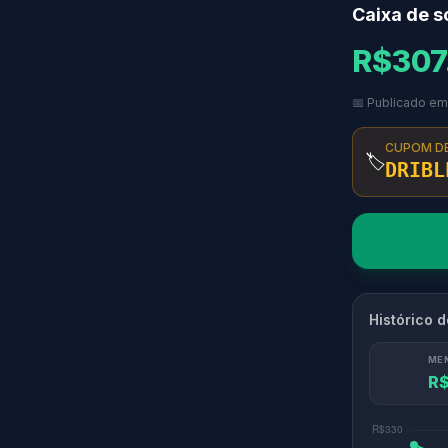
Caixa de 
R$307
📅 Publicado em
CUPOM D
🏷️
DRIBL
Histórico 
ME
R$