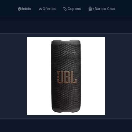
🏠
🔥
🏷️
🤖
Início
Ofertas
Cupons
+Barato Chat