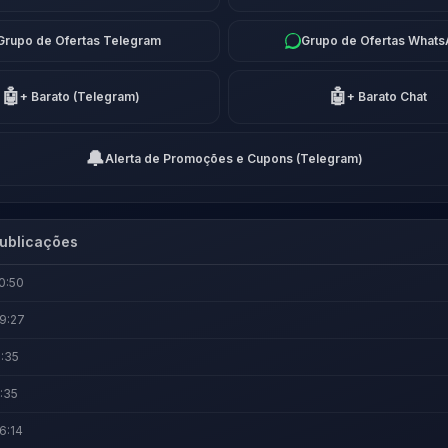
Grupo de Ofertas Telegram
Grupo de Ofertas What
🤖
🤖
+ Barato (Telegram)
+ Barato Chat
🔔
Alerta de Promoções e Cupons (Telegram)
ublicações
0:50
9:27
1:35
:35
6:14