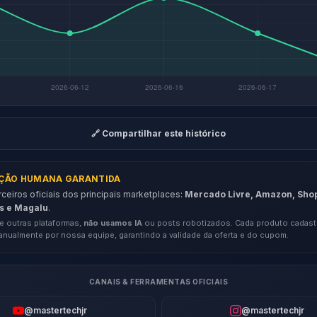
🔗 Compartilhar este histórico
AÇÃO HUMANA GARANTIDA
eiros oficiais dos principais marketplaces:
Mercado Livre, Amazon, Sho
s e Magalu
.
e outras plataformas,
não usamos IA
ou posts robotizados. Cada produto cadast
anualmente por nossa equipe, garantindo a validade da oferta e do cupom.
CANAIS & FERRAMENTAS OFICIAIS
@mastertechjr
@mastertechjr