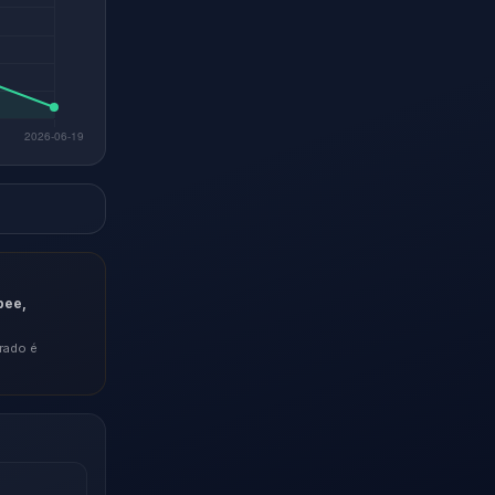
pee,
rado é