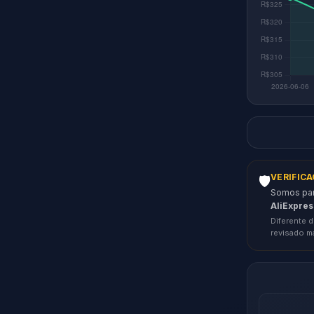
VERIFIC
🛡️
Somos parc
AliExpres
Diferente d
revisado m