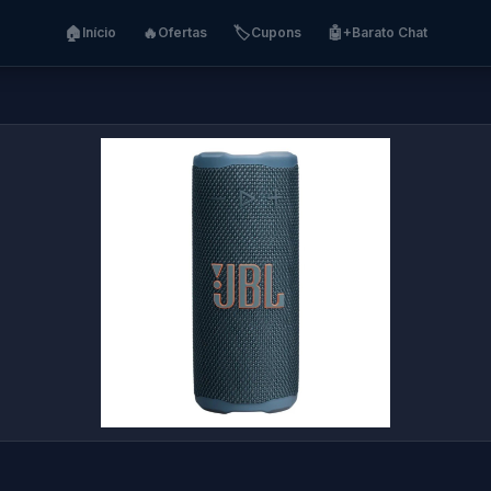
🏠
🔥
🏷️
🤖
Início
Ofertas
Cupons
+Barato Chat