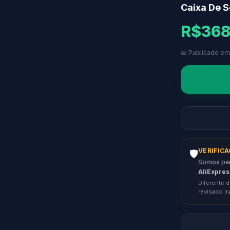
Caixa De S
R$368
📅 Publicado em
VERIFIC
🛡️
Somos parc
AliExpres
Diferente d
revisado m