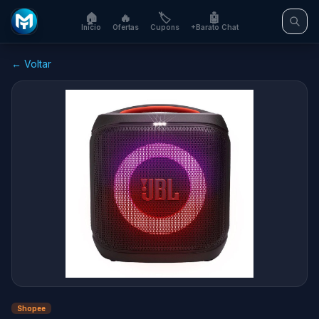
🏠
🔥
🏷️
🤖
Início
Ofertas
Cupons
+Barato Chat
← Voltar
Shopee