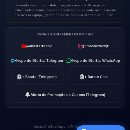
Diferente de outras plataformas,
não usamos IA
ou posts
robotizados. Cada produto cadastrado é revisado manualmente
por nossa equipe, garantindo a validade da oferta e do cupom.
CANAIS & FERRAMENTAS OFICIAIS
@mastertechjr
@mastertechjr
Grupo de Ofertas Telegram
Grupo de Ofertas WhatsApp
🤖
🤖
+ Barato (Telegram)
+ Barato Chat
🔔
Alerta de Promoções e Cupons (Telegram)
Início
Ofertas
Cupons
🤖 +Barato Chat