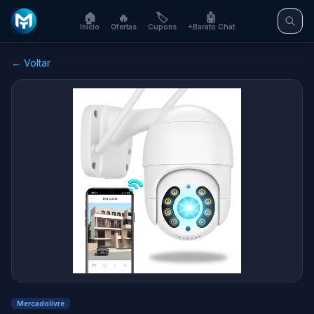
🏠
🔥
🏷️
🤖
Início
Ofertas
Cupons
+Barato Chat
← Voltar
Mercadolivre