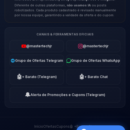
Diferente de outras plataformas,
não usamos IA
ou posts
robotizados. Cada produto cadastrado é revisado manualmente
por nossa equipe, garantindo a validade da oferta e do cupom.
CANAIS & FERRAMENTAS OFICIAIS
@mastertechjr
@mastertechjr
Grupo de Ofertas Telegram
Grupo de Ofertas WhatsApp
🤖
🤖
+ Barato (Telegram)
+ Barato Chat
🔔
Alerta de Promoções e Cupons (Telegram)
Início
Ofertas
Cupons
🤖 +Barato Chat