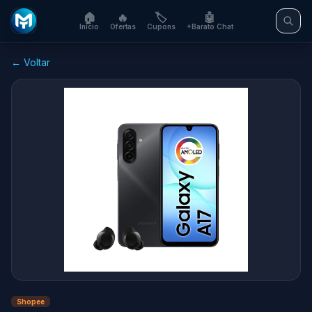
🏠
🔥
🏷️
🤖
Início
Ofertas
Cupons
+Barato Chat
← Voltar
Shopee