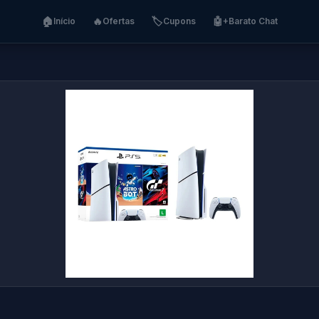
🏠
🔥
🏷️
🤖
Início
Ofertas
Cupons
+Barato Chat