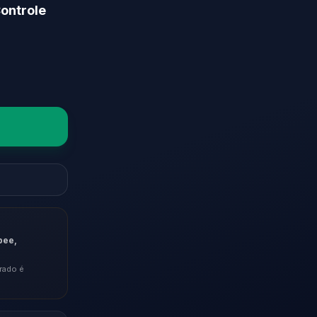
Controle
pee,
rado é