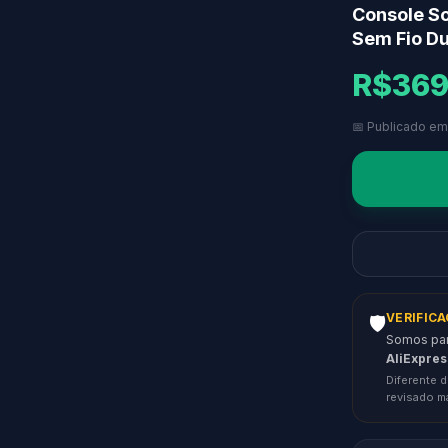
Console So
Sem Fio Du
R$369
📅 Publicado em
VERIFIC
🛡️
Somos parc
AliExpres
Diferente d
revisado m