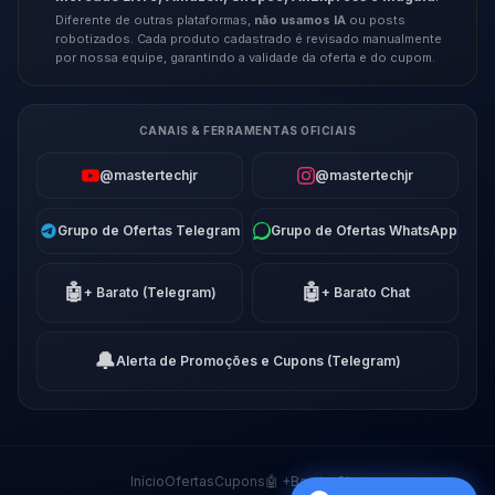
Diferente de outras plataformas,
não usamos IA
ou posts
robotizados. Cada produto cadastrado é revisado manualmente
por nossa equipe, garantindo a validade da oferta e do cupom.
CANAIS & FERRAMENTAS OFICIAIS
@mastertechjr
@mastertechjr
Grupo de Ofertas Telegram
Grupo de Ofertas WhatsApp
🤖
🤖
+ Barato (Telegram)
+ Barato Chat
🔔
Alerta de Promoções e Cupons (Telegram)
Início
Ofertas
Cupons
🤖 +Barato Chat