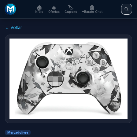
🏠
🔥
🏷️
🤖
Início
Ofertas
Cupons
+Barato Chat
← Voltar
Mercadolivre