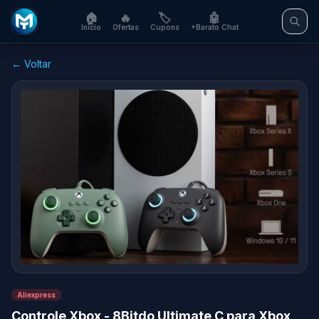
🏠
🔥
🏷️
🤖
Início
Ofertas
Cupons
+Barato Chat
← Voltar
Aliexpress
Controle Xbox - 8Bitdo Ultimate C para Xbox,