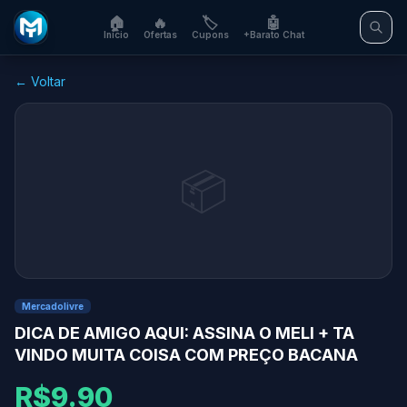
🏠
🔥
🏷️
🤖
Início
Ofertas
Cupons
+Barato Chat
← Voltar
📦
Mercadolivre
DICA DE AMIGO AQUI: ASSINA O MELI + TA
VINDO MUITA COISA COM PREÇO BACANA
R$9.90