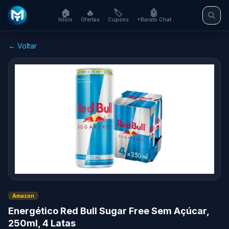
🏠
🔥
🏷️
🤖
Início
Ofertas
Cupons
+Barato Chat
← Voltar
Amazon
Energético Red Bull Sugar Free Sem Açúcar,
250ml, 4 Latas