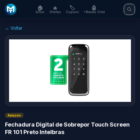
🏠
🔥
🏷️
🤖
Início
Ofertas
Cupons
+Barato Chat
← Voltar
Amazon
Fechadura Digital de Sobrepor Touch Screen
FR 101 Preto Intelbras