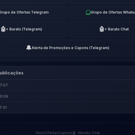
Grupo de Ofertas Telegram
Grupo de Ofertas What
🤖
🤖
+ Barato (Telegram)
+ Barato Chat
🔔
Alerta de Promoções e Cupons (Telegram)
ublicações
7:07
20:09
7:31
Início
Ofertas
Cupons
🤖 +Barato Chat