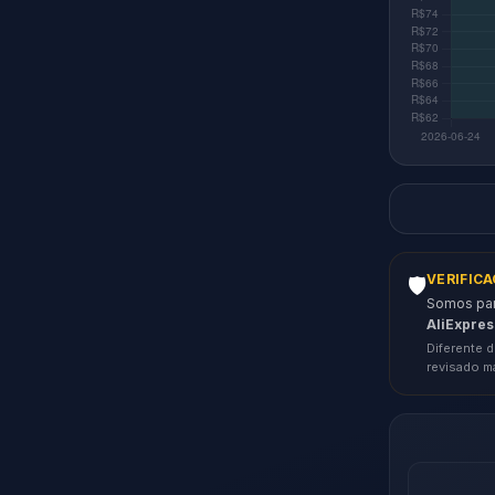
VERIFIC
🛡️
Somos parc
AliExpres
Diferente d
revisado m