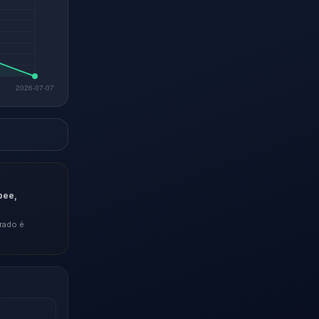
pee,
rado é