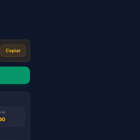
Copiar
UAL
00