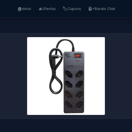
🏠
🔥
🏷️
🤖
Início
Ofertas
Cupons
+Barato Chat