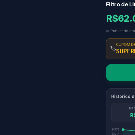
Filtro de 
R$62.
📅 Publicado em
CUPOM D
🏷️
SUPER
Histórico 
ME
R