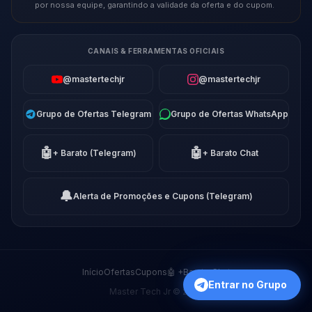
por nossa equipe, garantindo a validade da oferta e do cupom.
CANAIS & FERRAMENTAS OFICIAIS
@mastertechjr
@mastertechjr
Grupo de Ofertas Telegram
Grupo de Ofertas WhatsApp
🤖
🤖
+ Barato (Telegram)
+ Barato Chat
🔔
Alerta de Promoções e Cupons (Telegram)
Início
Ofertas
Cupons
🤖 +Barato Chat
Entrar no Grupo
Master Tech Jr © 2026