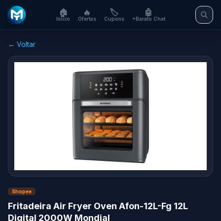
🏠
🔥
🏷️
🤖
Início
Ofertas
Cupons
+Barato Chat
← Voltar
Shopee
Fritadeira Air Fryer Oven Afon-12L-Fg 12L
Digital 2000W Mondial