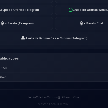
Grupo de Ofertas Telegram
Grupo de Ofertas What
🤖
🤖
+ Barato (Telegram)
+ Barato Chat
🔔
Alerta de Promoções e Cupons (Telegram)
ublicações
00:59
4:47
Início
Ofertas
Cupons
🤖 +Barato Chat
Master Tech Jr © 2026