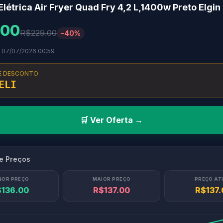
Elétrica Air Fryer Quad Fry 4,2 L,1400w Preto Elgin
.00
R$229.00
-40%
m 07/07/2026 00:59
E DESCONTO
ELI
🛒 Ver Oferta →
de Preços
NOR PREÇO
MAIOR PREÇO
PREÇO AT
$136.00
R$137.00
R$137.