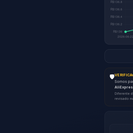
VERIFIC
🛡️
Somos parc
AliExpres
Diferente d
revisado m