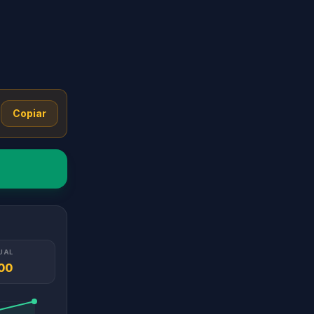
Copiar
UAL
00