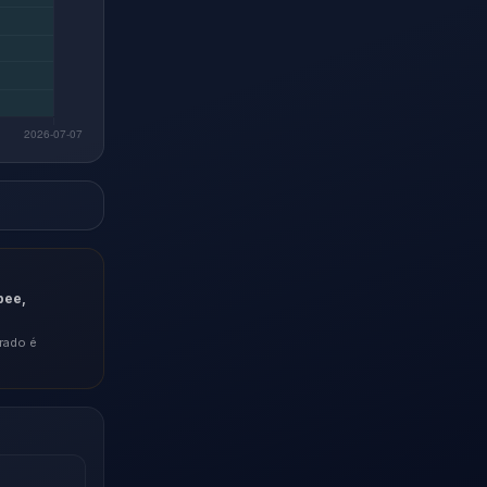
pee,
rado é