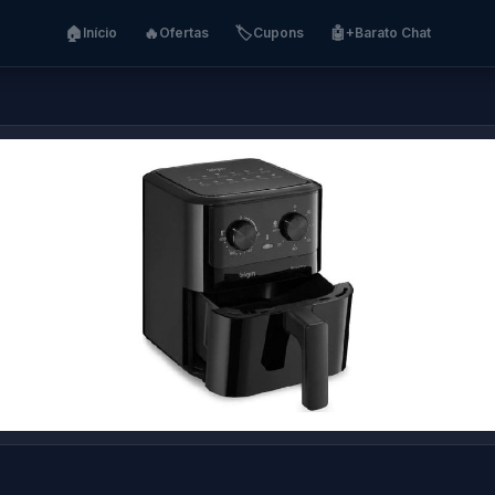
🏠
🔥
🏷️
🤖
Início
Ofertas
Cupons
+Barato Chat