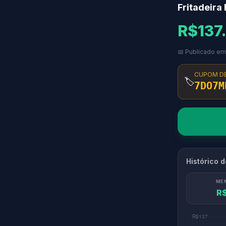
Fritadeira 
R$137
📅 Publicado e
CUPOM D
🏷️
7DO7M
Histórico 
ME
R