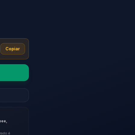
Copiar
pee,
rado é