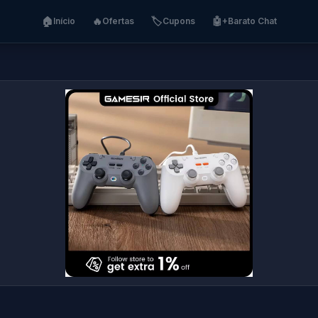
🏠
🔥
🏷️
🤖
Início
Ofertas
Cupons
+Barato Chat