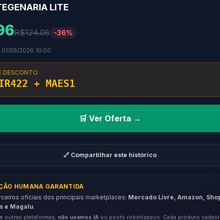
TEGENARIA LITE
96
R$124.08
-36%
 01/05/2026 10:00
E DESCONTO
IR422 + MAES1
🛒 Ver Oferta →
🔗 Compartilhar este histórico
AÇÃO HUMANA GARANTIDA
eiros oficiais dos principais marketplaces:
Mercado Livre, Amazon, Sho
s e Magalu
.
e outras plataformas,
não usamos IA
ou posts robotizados. Cada produto cadast