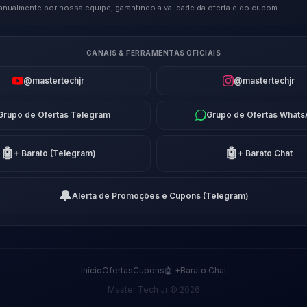
anualmente por nossa equipe, garantindo a validade da oferta e do cupom.
CANAIS & FERRAMENTAS OFICIAIS
@mastertechjr
@mastertechjr
Grupo de Ofertas Telegram
Grupo de Ofertas What
🤖
🤖
+ Barato (Telegram)
+ Barato Chat
🔔
Alerta de Promoções e Cupons (Telegram)
Início
Ofertas
Cupons
🤖 +Barato Chat
Master Tech Jr © 2026