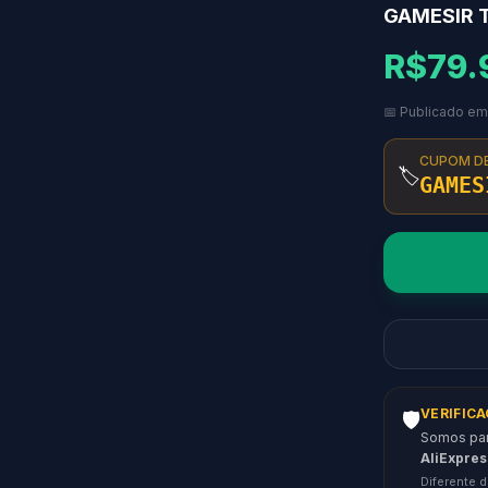
GAMESIR 
R$79.
📅 Publicado em
CUPOM D
🏷️
GAMES
VERIFIC
🛡️
Somos parc
AliExpres
Diferente d