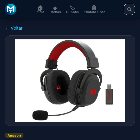
🏠
🔥
🏷️
🤖
Início
Ofertas
Cupons
+Barato Chat
← Voltar
Amazon