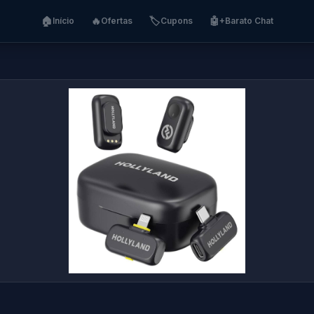
🏠
🔥
🏷️
🤖
Início
Ofertas
Cupons
+Barato Chat