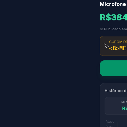
Microfone 
R$384
📅 Publicado em
CUPOM D
🏷️
<B>ME
Histórico 
ME
R