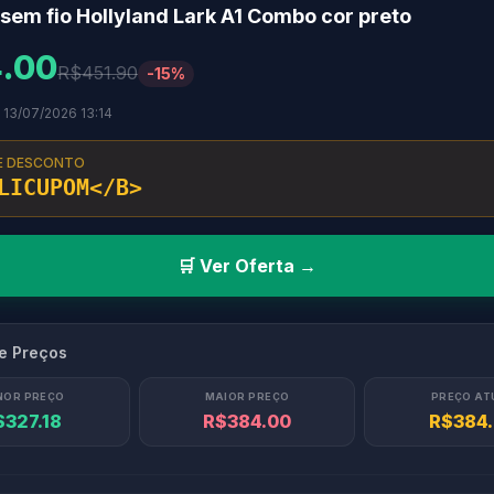
sem fio Hollyland Lark A1 Combo cor preto
.00
R$451.90
-15%
 13/07/2026 13:14
E DESCONTO
LICUPOM</B>
🛒 Ver Oferta →
de Preços
NOR PREÇO
MAIOR PREÇO
PREÇO AT
$327.18
R$384.00
R$384