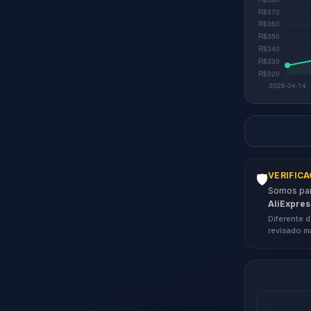
VERIFIC
🛡️
Somos parc
AliExpres
Diferente d
revisado m