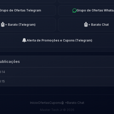
Grupo de Ofertas Telegram
Grupo de Ofertas What
🤖
🤖
+ Barato (Telegram)
+ Barato Chat
🔔
Alerta de Promoções e Cupons (Telegram)
ublicações
3:14
6:15
Início
Ofertas
Cupons
🤖 +Barato Chat
Master Tech Jr © 2026