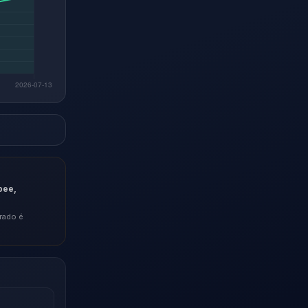
pee,
rado é