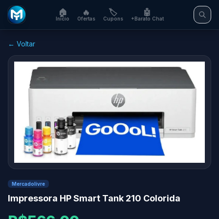
🏠
🔥
🏷️
🤖
Início
Ofertas
Cupons
+Barato Chat
← Voltar
Mercadolivre
Impressora HP Smart Tank 210 Colorida