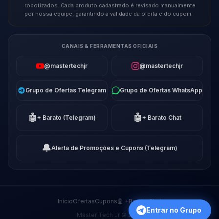
robotizados. Cada produto cadastrado é revisado manualmente
por nossa equipe, garantindo a validade da oferta e do cupom.
CANAIS & FERRAMENTAS OFICIAIS
@mastertechjr
@mastertechjr
Grupo de Ofertas Telegram
Grupo de Ofertas WhatsApp
🤖
🤖
+ Barato (Telegram)
+ Barato Chat
🔔
Alerta de Promoções e Cupons (Telegram)
Início
Ofertas
Cupons
🤖 +Barato Chat
Entrar no Grupo
Master Tech Jr © 2026