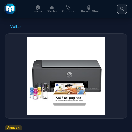
🏠
🔥
🏷️
🤖
Início
Ofertas
Cupons
+Barato Chat
← Voltar
Amazon