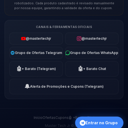
robotizados. Cada produto cadastrado é revisado manualmente
por nossa equipe, garantindo a validade da oferta e do cupom.
CANAIS & FERRAMENTAS OFICIAIS
@mastertechjr
@mastertechjr
Grupo de Ofertas Telegram
Grupo de Ofertas WhatsApp
🤖
🤖
+ Barato (Telegram)
+ Barato Chat
🔔
Alerta de Promoções e Cupons (Telegram)
Início
Ofertas
Cupons
🤖 +Barato Chat
Entrar no Grupo
Master Tech Jr © 2026