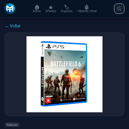
🏠
🔥
🏷️
🤖
Início
Ofertas
Cupons
+Barato Chat
← Voltar
Kabum