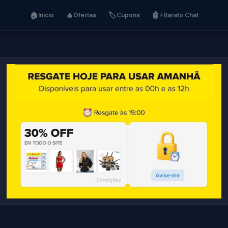
🏠
🔥
🏷️
🤖
Início
Ofertas
Cupons
+Barato Chat