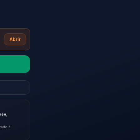
Abrir
pee,
rado é