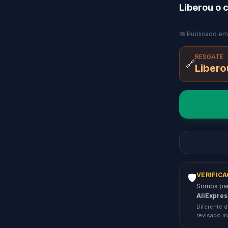
Liberou o 
📅 Publicado em
RESGATE
🔗
Libero
VERIFIC
🛡️
Somos parc
AliExpres
Diferente d
revisado m