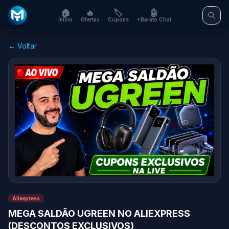
🏠
🔥
🏷️
🤖
Início
Ofertas
Cupons
+Barato Chat
← Voltar
Aliexpress
MEGA SALDÃO UGREEN NO ALIEXPRESS
(DESCONTOS EXCLUSIVOS)