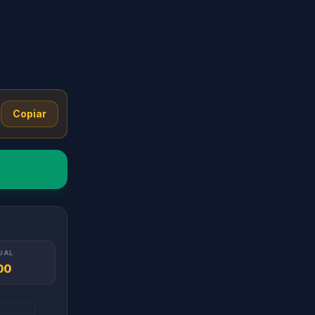
Copiar
UAL
00