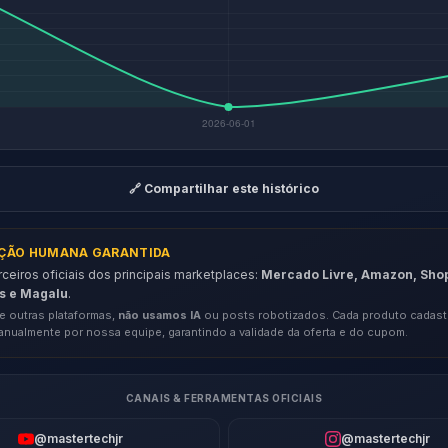
🔗 Compartilhar este histórico
AÇÃO HUMANA GARANTIDA
eiros oficiais dos principais marketplaces:
Mercado Livre, Amazon, Sho
s e Magalu
.
e outras plataformas,
não usamos IA
ou posts robotizados. Cada produto cadast
anualmente por nossa equipe, garantindo a validade da oferta e do cupom.
CANAIS & FERRAMENTAS OFICIAIS
@mastertechjr
@mastertechjr