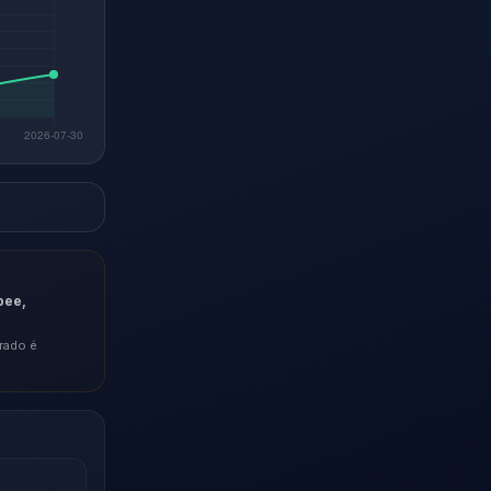
pee,
rado é