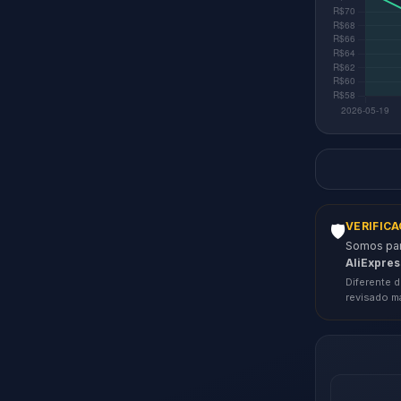
VERIFIC
🛡️
Somos parc
AliExpres
Diferente d
revisado m