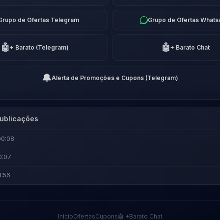
Grupo de Ofertas Telegram
Grupo de Ofertas What
🤖
🤖
+ Barato (Telegram)
+ Barato Chat
🔔
Alerta de Promoções e Cupons (Telegram)
ublicações
00:08
0:07
3:56
Início
Ofertas
Cupons
🤖 +Barato Chat