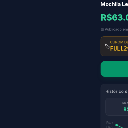
Mochila Le
R$63.
📅 Publicado e
CUPOM D
🏷️
FULL2
Histórico 
ME
R