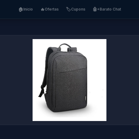
🏠
🔥
🏷️
🤖
Início
Ofertas
Cupons
+Barato Chat