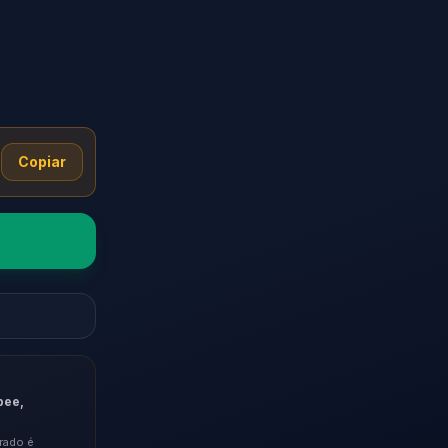
Copiar
pee,
rado é