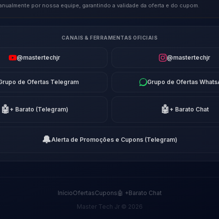
anualmente por nossa equipe, garantindo a validade da oferta e do cupom.
CANAIS & FERRAMENTAS OFICIAIS
@mastertechjr
@mastertechjr
Grupo de Ofertas Telegram
Grupo de Ofertas What
🤖
🤖
+ Barato (Telegram)
+ Barato Chat
🔔
Alerta de Promoções e Cupons (Telegram)
Início
Ofertas
Cupons
🤖 +Barato Chat
Master Tech Jr © 2026