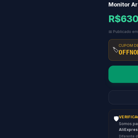
Monitor Ar
R$630
📅 Publicado e
CUPOM D
🏷️
OFFNO
VERIFIC
🛡️
Somos parc
AliExpres
Diferente d