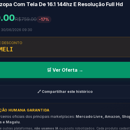
zopa Com Tela De 16.1 144hz E Resolução Full Hd
.00
R$759.00
-17%
m 30/06/2026 09:30
E DESCONTO
MELI
🛒 Ver Oferta →
🔗 Compartilhar este histórico
AÇÃO HUMANA GARANTIDA
eiros oficiais dos principais marketplaces:
Mercado Livre, Amazon, Sho
s e Magalu
.
e outras plataformas,
não usamos IA
ou posts robotizados. Cada produto cadast