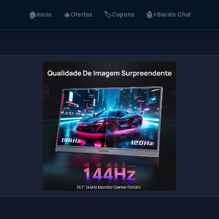
🏠
🔥
🏷️
🤖
Início
Ofertas
Cupons
+Barato Chat