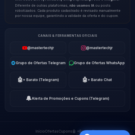
Diferente de outras plataformas,
não usamos IA
ou posts
robotizados. Cada produto cadastrado é revisado manualmente
por nossa equipe, garantindo a validade da oferta e do cupom.
CANAIS & FERRAMENTAS OFICIAIS
@mastertechjr
@mastertechjr
Grupo de Ofertas Telegram
Grupo de Ofertas WhatsApp
🤖
🤖
+ Barato (Telegram)
+ Barato Chat
🔔
Alerta de Promoções e Cupons (Telegram)
Início
Ofertas
Cupons
🤖 +Barato Chat