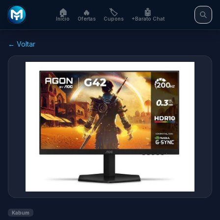
🏠
🔥
🏷️
🤖
Início
Ofertas
Cupons
+Barato Chat
← Voltar
Kabum