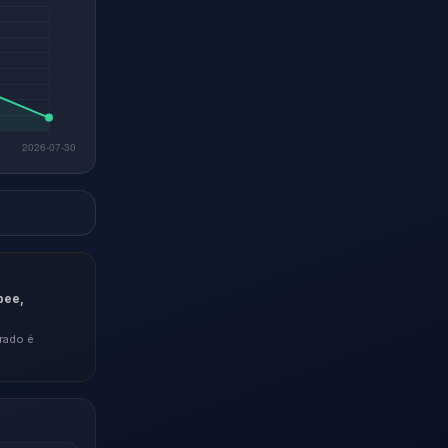
pee,
rado é