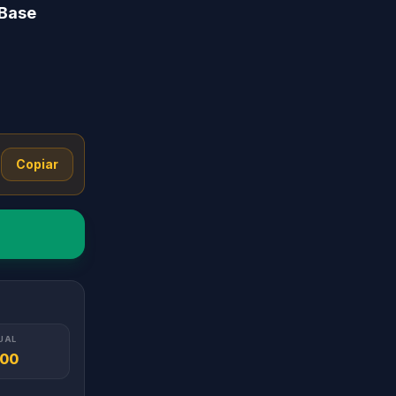
 Base
Copiar
UAL
.00