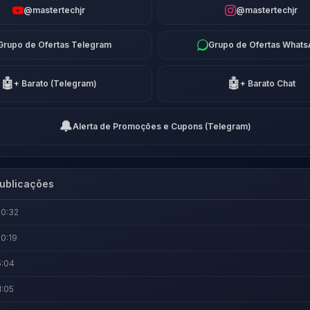
@mastertechjr
@mastertechjr
Grupo de Ofertas Telegram
Grupo de Ofertas What
🤖
🤖
+ Barato (Telegram)
+ Barato Chat
🔔
Alerta de Promoções e Cupons (Telegram)
ublicações
20:32
0:19
5:04
1:05