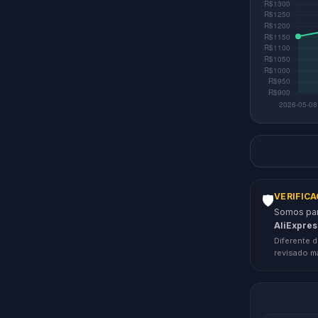
VERIFIC
🛡️
Somos parc
AliExpres
Diferente d
revisado m