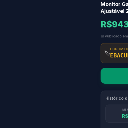
Monitor G
Ajustável
R$943
📅 Publicado e
CUPOM D
🏷️
EBACU
Histórico 
ME
R$