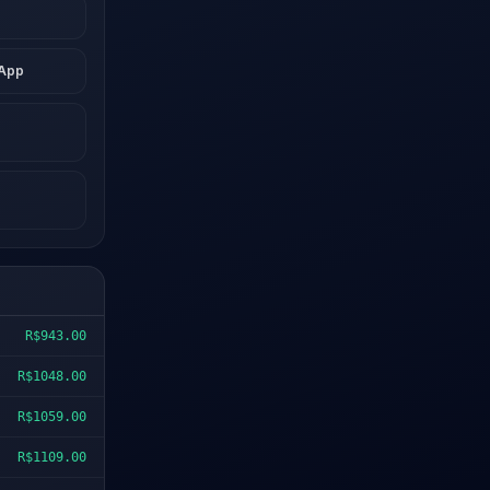
sApp
R$943.00
R$1048.00
R$1059.00
R$1109.00