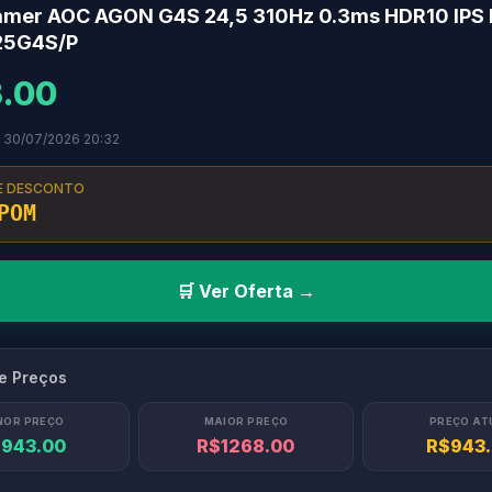
amer AOC AGON G4S 24,5 310Hz 0.3ms HDR10 IPS
 25G4S/P
.00
m 30/07/2026 20:32
E DESCONTO
POM
🛒 Ver Oferta →
de Preços
NOR PREÇO
MAIOR PREÇO
PREÇO AT
943.00
R$1268.00
R$943