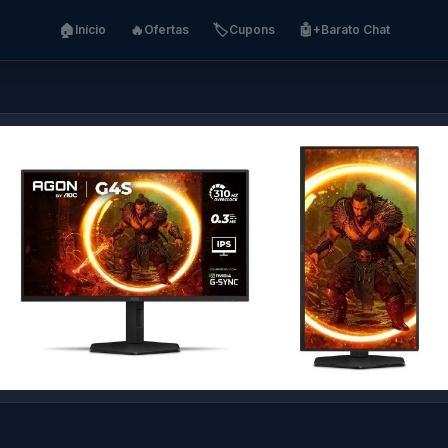
🏠
🔥
🏷️
🤖
Início
Ofertas
Cupons
+Barato Chat