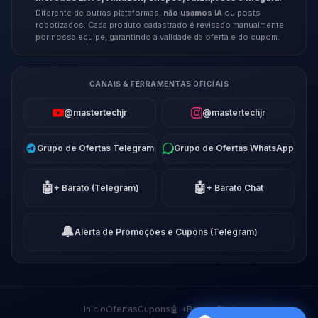
Diferente de outras plataformas,
não usamos IA
ou posts
robotizados. Cada produto cadastrado é revisado manualmente
por nossa equipe, garantindo a validade da oferta e do cupom.
CANAIS & FERRAMENTAS OFICIAIS
@mastertechjr
@mastertechjr
Grupo de Ofertas Telegram
Grupo de Ofertas WhatsApp
🤖
🤖
+ Barato (Telegram)
+ Barato Chat
🔔
Alerta de Promoções e Cupons (Telegram)
Início
Ofertas
Cupons
🤖 +Barato Chat