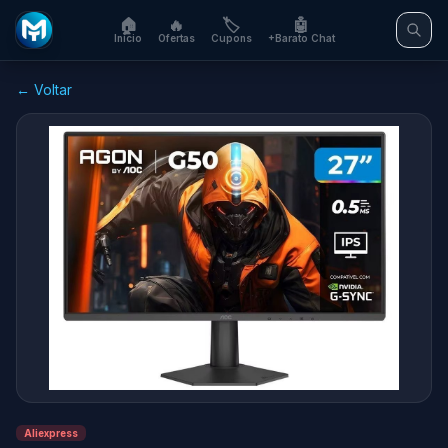
🏠
🔥
🏷️
🤖
Início
Ofertas
Cupons
+Barato Chat
← Voltar
Aliexpress