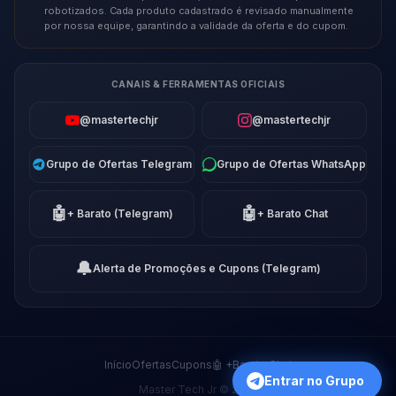
robotizados. Cada produto cadastrado é revisado manualmente
por nossa equipe, garantindo a validade da oferta e do cupom.
CANAIS & FERRAMENTAS OFICIAIS
@mastertechjr
@mastertechjr
Grupo de Ofertas Telegram
Grupo de Ofertas WhatsApp
🤖
🤖
+ Barato (Telegram)
+ Barato Chat
🔔
Alerta de Promoções e Cupons (Telegram)
Início
Ofertas
Cupons
🤖 +Barato Chat
Entrar no Grupo
Master Tech Jr © 2026