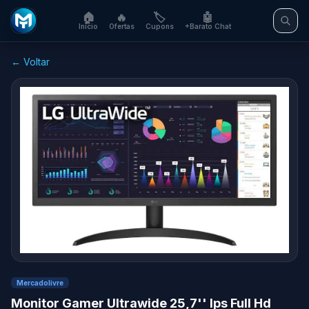
🏠
🔥
🏷️
🤖
Início
Ofertas
Cupons
+Barato Chat
← Voltar
Mercadolivre
Monitor Gamer Ultrawide 25,7'' Ips Full Hd