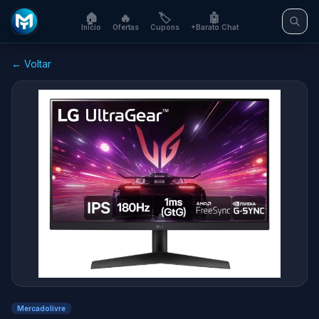
🏠
🔥
🏷️
🤖
Início
Ofertas
Cupons
+Barato Chat
← Voltar
Mercadolivre