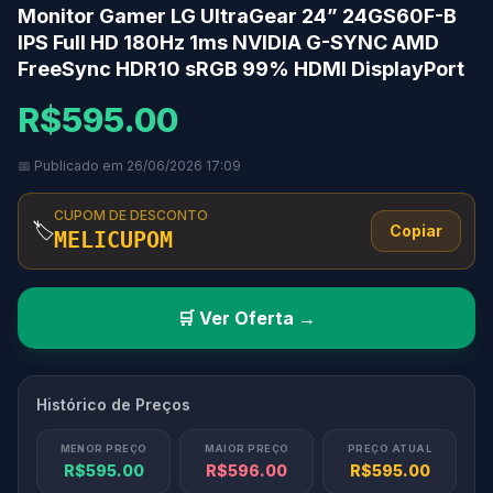
Monitor Gamer LG UltraGear 24” 24GS60F-B
IPS Full HD 180Hz 1ms NVIDIA G-SYNC AMD
FreeSync HDR10 sRGB 99% HDMI DisplayPort
R$595.00
📅 Publicado em 26/06/2026 17:09
CUPOM DE DESCONTO
🏷️
Copiar
MELICUPOM
🛒 Ver Oferta →
Histórico de Preços
MENOR PREÇO
MAIOR PREÇO
PREÇO ATUAL
R$595.00
R$596.00
R$595.00