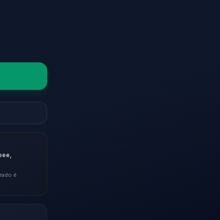
pee,
rado é