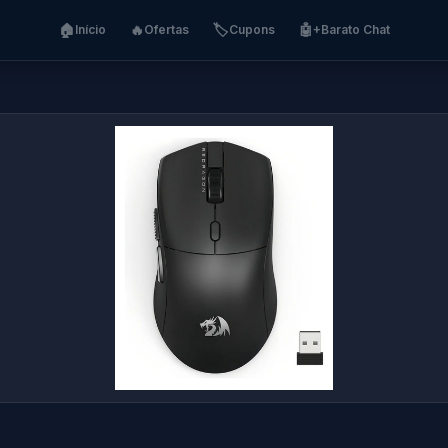
🏠
🔥
🏷️
🤖
Início
Ofertas
Cupons
+Barato Chat