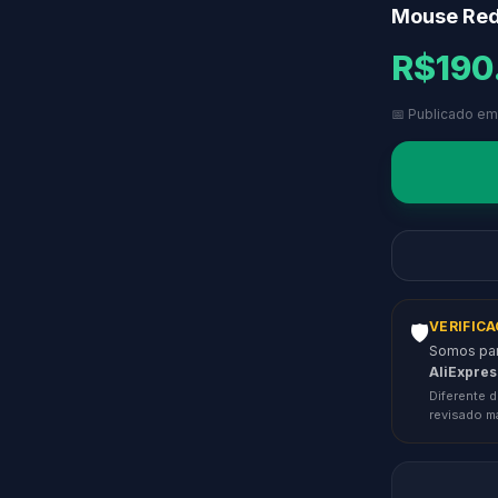
Mouse Red
R$190
📅 Publicado em
VERIFIC
🛡️
Somos parc
AliExpres
Diferente d
revisado m