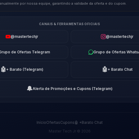
anualmente por nossa equipe, garantindo a validade da oferta e do cupom.
CANAIS & FERRAMENTAS OFICIAIS
@mastertechjr
@mastertechjr
Grupo de Ofertas Telegram
Grupo de Ofertas What
🤖
🤖
+ Barato (Telegram)
+ Barato Chat
🔔
Alerta de Promoções e Cupons (Telegram)
Início
Ofertas
Cupons
🤖 +Barato Chat
Master Tech Jr © 2026