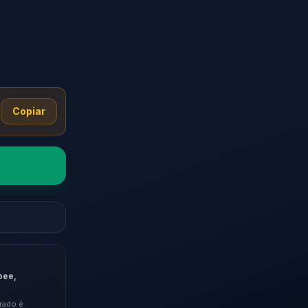
Copiar
pee,
rado é