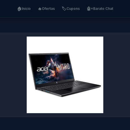
🏠
🔥
🏷️
🤖
Início
Ofertas
Cupons
+Barato Chat