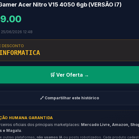
Gamer Acer Nitro V15 4050 6gb (VERSÃO i7)
9.00
 25/06/2026 12:48
E DESCONTO
INFORMATICA
🛒 Ver Oferta →
🔗 Compartilhar este histórico
AÇÃO HUMANA GARANTIDA
eiros oficiais dos principais marketplaces:
Mercado Livre, Amazon, Sho
s e Magalu
.
e outras plataformas,
não usamos IA
ou posts robotizados. Cada produto cadast