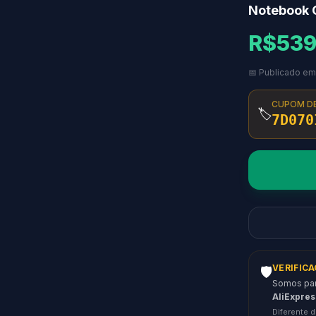
Notebook 
R$539
📅 Publicado em
CUPOM D
🏷️
7D070
VERIFIC
🛡️
Somos parc
AliExpres
Diferente d