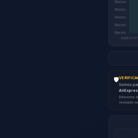
VERIFIC
🛡️
Somos parc
AliExpres
Diferente d
revisado m