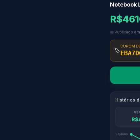
Notebook 
R$461
📅 Publicado em
CUPOM D
🏷️
EBA7D
Histórico 
ME
R$