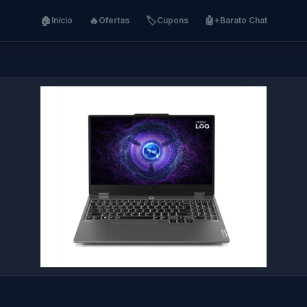
🏠
🔥
🏷️
🤖
Início
Ofertas
Cupons
+Barato Chat