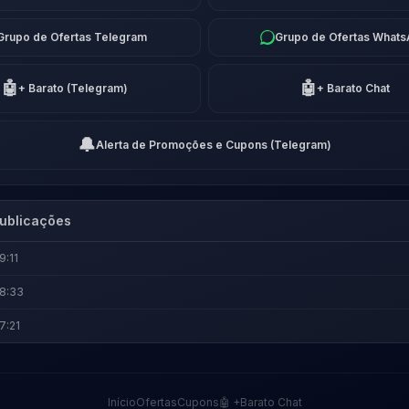
Grupo de Ofertas Telegram
Grupo de Ofertas What
🤖
🤖
+ Barato (Telegram)
+ Barato Chat
🔔
Alerta de Promoções e Cupons (Telegram)
ublicações
9:11
8:33
7:21
Início
Ofertas
Cupons
🤖 +Barato Chat