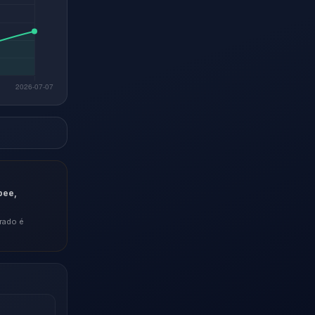
pee,
rado é