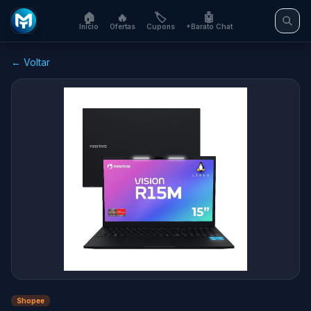
🏠
🔥
🏷️
🤖
Início
Ofertas
Cupons
+Barato Chat
← Voltar
Shopee