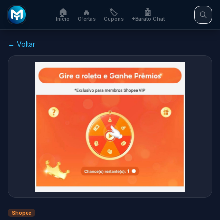
🏠
🔥
🏷️
🤖
Início
Ofertas
Cupons
+Barato Chat
← Voltar
Shopee