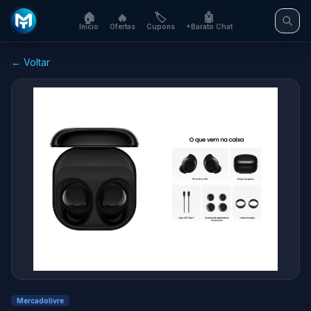
🏠
🔥
🏷️
🤖
Início
Ofertas
Cupons
+Barato Chat
← Voltar
Mercadolivre