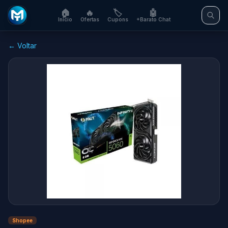
🏠
🔥
🏷️
🤖
Início
Ofertas
Cupons
+Barato Chat
← Voltar
Shopee